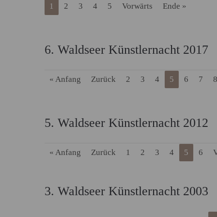
1
2
3
4
5
Vorwärts
Ende »
6. Waldseer Künstlernacht 2017
« Anfang
Zurück
2
3
4
5
6
7
5. Waldseer Künstlernacht 2012
« Anfang
Zurück
1
2
3
4
5
6
V
3. Waldseer Künstlernacht 2003