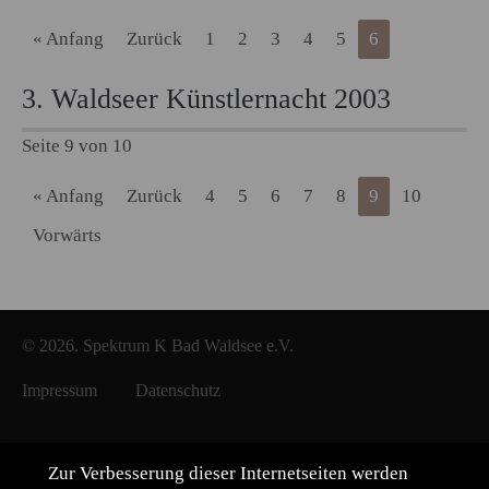
« Anfang
Zurück
1
2
3
4
5
6
3. Waldseer Künstlernacht 2003
Seite 9 von 10
« Anfang
Zurück
4
5
6
7
8
9
10
Vorwärts
© 2026. Spektrum K Bad Waldsee e.V.
Impressum
Datenschutz
Zur Verbesserung dieser Internetseiten werden