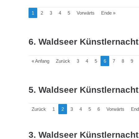
1
2
3
4
5
Vorwärts
Ende »
6. Waldseer Künstlernacht
« Anfang
Zurück
3
4
5
6
7
8
9
5. Waldseer Künstlernacht
Zurück
1
2
3
4
5
6
Vorwärts
End
3. Waldseer Künstlernacht