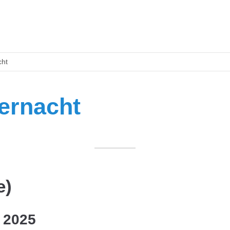
cht
ernacht
e)
 2025