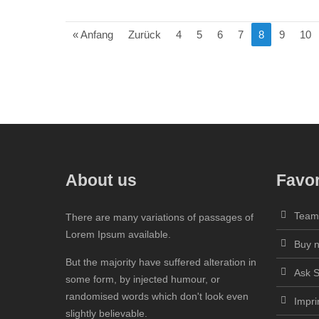
« Anfang
Zurück
4
5
6
7
8
9
10
About us
Favor
Tea
There are many variations of passages of
Lorem Ipsum available.
Buy 
But the majority have suffered alteration in
Ask 
some form, by injected humour, or
randomised words which don't look even
Impri
slightly believable.