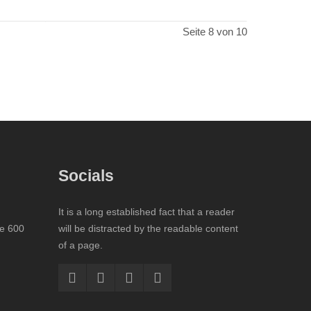
Seite 8 von 10
Socials
It is a long established fact that a reader
te 600
will be distracted by the readable content
of a page.