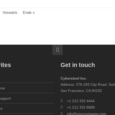
Vorwärts
Ende »
ites
Get in touch
m
Cybersteel Inc.
Address: 376-293 City Road, Sui
now
San Francisco, CA 94102
Support
+1 212 333 4444
+1 212 333 8888
nt
info@yourcompany.com