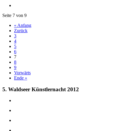
Seite 7 von 9
« Anfang
Zurück
3
4
5
6
7
8
9
Vorwärts
Ende »
5. Waldseer Künstlernacht 2012