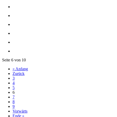
Seite 6 von 10
« Anfang
Zurück
3
4
5
6
7
8
9
Vorwärts
Ende »