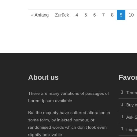
« Anfang
Zurück
4
5
6
7
8
9
10
About us
Favor
Tea
There are many variations of passages of
Lorem Ipsum available.
Buy 
But the majority have suffered alteration in
Ask 
some form, by injected humour, or
randomised words which don't look even
Impri
slightly believable.