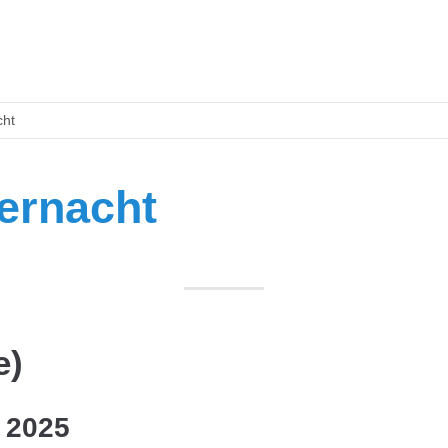
cht
ernacht
e)
 2025