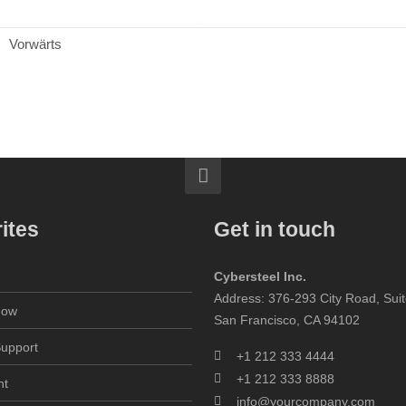
Vorwärts
ites
Get in touch
m
Cybersteel Inc.
Address: 376-293 City Road, Sui
now
San Francisco, CA 94102
Support
+1 212 333 4444
+1 212 333 8888
nt
info@yourcompany.com