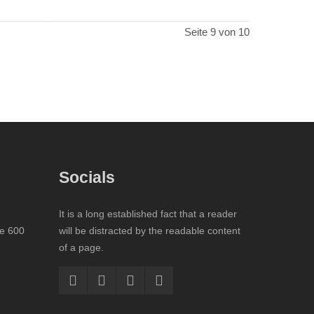
Seite 9 von 10
Socials
It is a long established fact that a reader
te 600
will be distracted by the readable content
of a page.