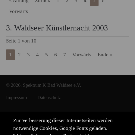
« Anfang
Zurück
1
2
3
4
5
6
Vorwärts
3. Waldseer Künstlernacht 2003
Seite 1 von 10
1
2
3
4
5
6
7
Vorwärts
Ende »
© 2026. Spektrum K Bad Waldsee e.V.
Impressum
Datenschutz
Zur Verbesserung dieser Internetseiten werden
notwendige Cookies, Google Fonts geladen.