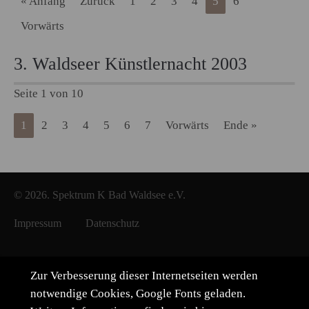
« Anfang
Zurück
1
2
3
4
5
6
Vorwärts
3. Waldseer Künstlernacht 2003
Seite 1 von 10
1
2
3
4
5
6
7
Vorwärts
Ende »
© 2026. Spektrum K Bad Waldsee e.V.
Impressum
Datenschutz
Zur Verbesserung dieser Internetseiten werden
notwendige Cookies, Google Fonts geladen.