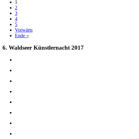
1
2
3
4
5
Vorwärts
Ende »
6. Waldseer Künstlernacht 2017