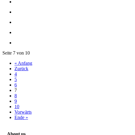
Seite 7 von 10
« Anfang
Zurück
4
5
6
7
8
9
10
Vorwärts
Ende »
About us