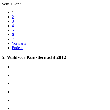
Seite 1 von 9
1
2
3
4
5
6
7
Vorwärts
Ende »
5. Waldseer Künstlernacht 2012